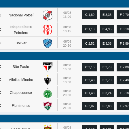
08/08
C
1,89
E
3,33
F
2,70
X
Nacional Potosí
16:00
Independiente
08/08
C
1,13
E
4,95
F
8,10
X
18:15
Petrolero
08/08
X
Bolivar
C
2,52
E
3,38
F
1,89
20:30
08/08
X
São Paulo
C
2,16
E
2,79
F
2,88
16:00
08/08
X
Atlético Mineiro
C
2,48
E
2,79
F
2,48
18:30
08/08
X
Chapecoense
C
1,48
E
3,24
F
5,18
20:30
08/08
X
Fluminense
C
2,07
E
2,88
F
2,97
21:00
08/08