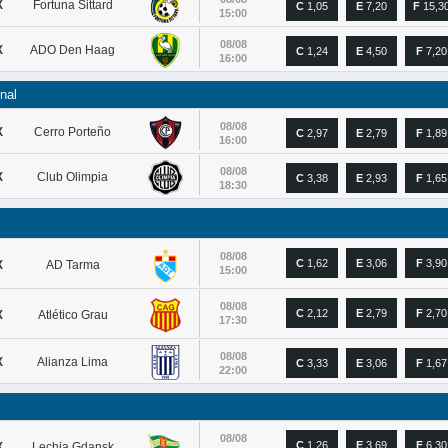
X
Fortuna Sittard
C
1,05
E
7,20
F
15,3
15:00
08/08
X
ADO Den Haag
C
1,24
E
4,50
F
7,20
16:00
nal
08/08
X
Cerro Porteño
C
2,97
E
2,79
F
1,89
16:00
08/08
X
Club Olimpia
C
3,38
E
2,93
F
1,65
18:30
08/08
C
1,62
E
3,06
F
3,90
X
AD Tarma
15:00
08/08
C
2,12
E
2,79
F
2,70
X
Atlético Grau
17:30
08/08
X
Alianza Lima
C
3,33
E
3,06
F
1,67
22:00
08/08
C
1,26
E
3,69
F
6,30
X
Lechia Gdansk