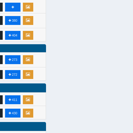
380
404
273
272
411
430