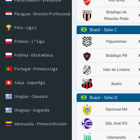
Países Baixos - Eredivisie
Vila Nova
Botafogo de
Paraguai - División Profesional
Ribeirão Preto
Peru - Liga 1
Brasil - Série C
Polónia - 1.ª Liga
Figueirense
Polónia - Ekstraklasa
Botafogo PB
Portugal - Primeira Liga
Inter de Limeira
Suíça - Superliga
Ituano
Uruguai - Clausura
Brasil - Série D
Nacional AM
Uruguay - Segunda
Venezuela - Primera División
São José RS
Uberlandia