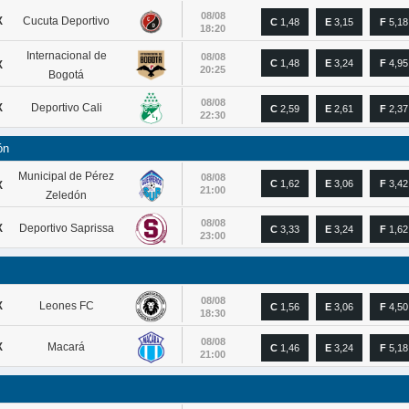
08/08
X
Cucuta Deportivo
C
1,48
E
3,15
F
5,18
18:20
Internacional de
08/08
C
1,48
E
3,24
F
4,95
X
20:25
Bogotá
08/08
X
Deportivo Cali
C
2,59
E
2,61
F
2,37
22:30
ón
Municipal de Pérez
08/08
C
1,62
E
3,06
F
3,42
X
21:00
Zeledón
08/08
X
Deportivo Saprissa
C
3,33
E
3,24
F
1,62
23:00
08/08
X
Leones FC
C
1,56
E
3,06
F
4,50
18:30
08/08
X
Macará
C
1,46
E
3,24
F
5,18
21:00