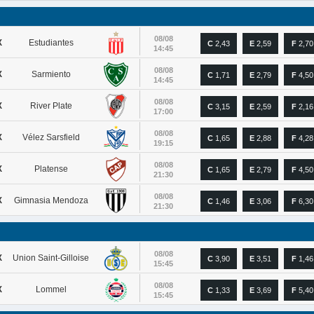
08/08
X
Estudiantes
C
2,43
E
2,59
F
2,70
14:45
08/08
X
Sarmiento
C
1,71
E
2,79
F
4,50
14:45
08/08
X
River Plate
C
3,15
E
2,59
F
2,16
17:00
08/08
X
Vélez Sarsfield
C
1,65
E
2,88
F
4,28
19:15
08/08
X
Platense
C
1,65
E
2,79
F
4,50
21:30
08/08
X
Gimnasia Mendoza
C
1,46
E
3,06
F
6,30
21:30
08/08
X
Union Saint-Gilloise
C
3,90
E
3,51
F
1,46
15:45
08/08
X
Lommel
C
1,33
E
3,69
F
5,40
15:45