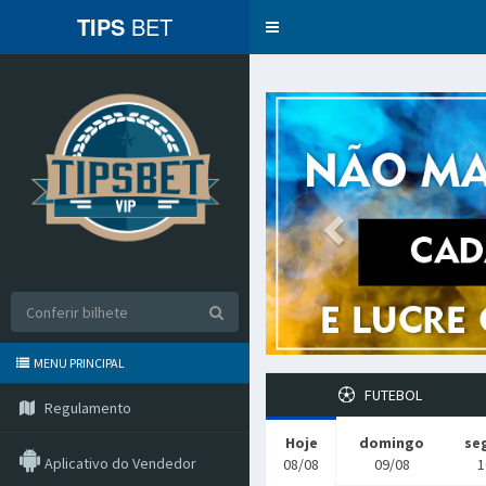
https://tipsbet.vip
TIPS
BET
Alternar
navegação
MENU PRINCIPAL
FUTEBOL
Regulamento
Hoje
domingo
se
Aplicativo do Vendedor
08/08
09/08
1