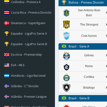
Colômbia - Primera A
Bolívia - Primera División
San Antonio Bulo
Costa Rica - Primera División
Bulo
Dinamarca - Superligaen
The Strongest
Equador - LigaPro Serie A
Club Aurora
Equador - LigaPro Serie B
Brasil - Série A
Escócia - Premiership
Grêmio
EUA - MLS
Remo
Honduras - Liga Nacional
Coritiba
Islândia - 1.ª Divisão
Botafogo
Islândia - Premier League
Brasil - Série B