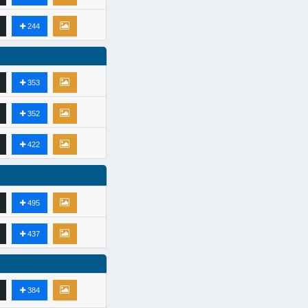
244
353
352
422
495
437
384